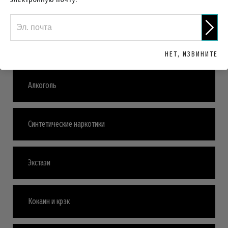
и лекарствами
Марихуана
НЕТ, ИЗВИНИТЕ
Алкоголь
Синтетические наркотики
Экстази
Кокаин и крэк