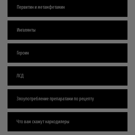
Первитин и метамфетамин
Ингалянты
Героин
ЛСД
Злоупотребление препаратами по рецепту
Что вам скажут наркодилеры