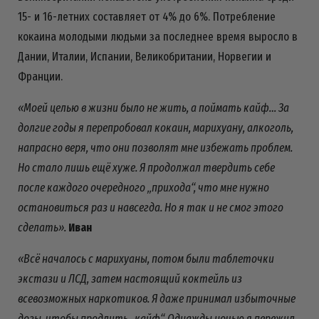
15- и 16-летних составляет от 4% до 6%. Потребление
кокаина молодыми людьми за последнее время выросло в
Дании, Италии, Испании, Великобритании, Норвегии и
Франции.
«Моей целью в жизни было не жить, а поймать кайф… За
долгие годы я перепробовал кокаин, марихуану, алкоголь,
напрасно веря, что они позволят мне избежать проблем.
Но стало лишь ещё хуже. Я продолжал твердить себе
после каждого очередного „прихода“, что мне нужно
остановиться раз и навсегда. Но я так и не смог этого
сделать».
Иван
«Всё началось с марихуаны, потом были таблеточки
экстази и ЛСД, затем настоящий коктейль из
всевозможных наркотиков. Я даже принимал избыточные
дозы, чтобы продлить „кайф“. Однажды ночью я пережил