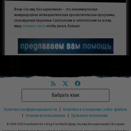
Фонд «За мир без наркотиков» – это некоммерческая
международная антинаркотическая просветительская программа,
спонсируемая Церковью Саентологии и саентологами по всему
миру.
Нажмите здесь,
чтобы узнать больше.
Выбрать язык
Политика конфиденциальности
|
Политика в отношении cookie-файлов
|
Условия использования
|
Правовые положения
© 2006–2026 Foundation for a Drug-Free World (фонд «За мир без наркотиков»). Все права