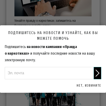
Узнайте правду о наркотиках: запишитесь на
бесплатные
онлайн-курсы.
ПОДПИШИТЕСЬ НА НОВОСТИ И УЗНАЙТЕ, КАК ВЫ
БЕСПЛАТНЫЕ ОНЛАЙН-КУРСЫ
МОЖЕТЕ ПОМОЧЬ
Подпишитесь
на новости кампании «Правда
о наркотиках»
и получайте последние новости на вашу
электронную почту.
ПРИСОЕДИНИТЕСЬ К КОМАНДЕ
НЕТ, ИЗВИНИТЕ