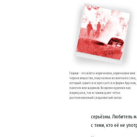
Гашиш – это жёлто-коричневое, коричневое или
чёрное вещество, получаемое из млечного сока,
ПОД
который сушится и прессуется в форме брусков,
палочек или шариков. Во время курения как
Подпиш
марихуана, так и гашиш дают чётко
распознаваемый сладковатый запах.
последн
серьёзны. Любитель м
с теми, кто её не упот