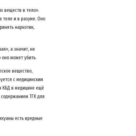
х веществ в тело».
 теле и в разуме. Оно
ринять наркотик,
ая», а значит, не
о оно может убить.
еское вещество,
руется с медицинским
 КБД в медицине ещё
 содержанием ТГК для
арихуаны есть вредные