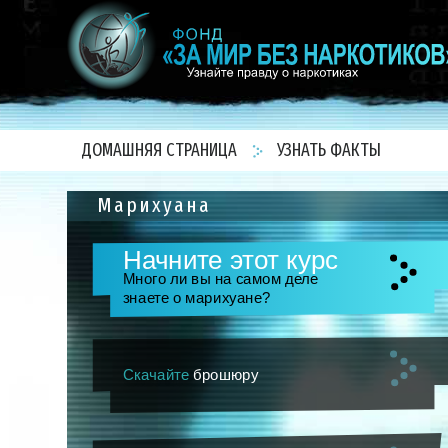
ДОМАШНЯЯ СТРАНИЦА
УЗНАТЬ ФАКТЫ
Марихуана
Начните этот курс
Много ли вы на самом деле
знаете о марихуане?
Скачайте
брошюру