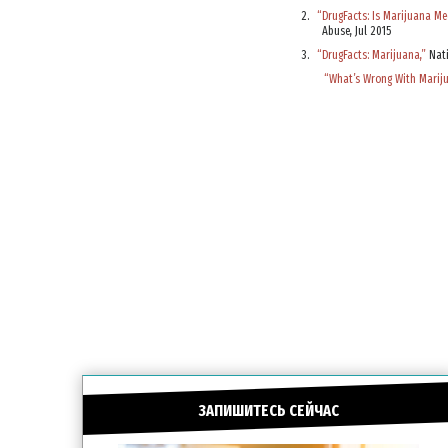
“DrugFacts: Is Marijuana Me
Abuse, Jul 2015
“DrugFacts: Marijuana,”
Nati
“What’s Wrong With Marij
ЗАПИШИТЕСЬ СЕЙЧАС