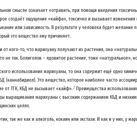
льном смысле означает «отравить, при помощи введения токсичны
рое создаёт ощущение «кайфа», токсично и вызывает изменения в
кание или зависимость. В результате у человека будет желание п
торый это вещество ему причиняет.
 от кого-то, что марихуану получают из растения, она «натуральн
то не так. Болиголов – ядовитое растение, тоже «натуральное», н
ского использования марихуаны, то она содержит ещё одно химич
БД (каннабидиол). Это вещество, которое наиболее часто ассоции
2
е от ТГК, КБД не вызывает «кайф».
Преимущества использования
оды выращивания марихуаны с высоким содержанием КБД и низким
цинских целях.
ик, так же как и алкоголь, кокаин или экстази. И как и у них, у м