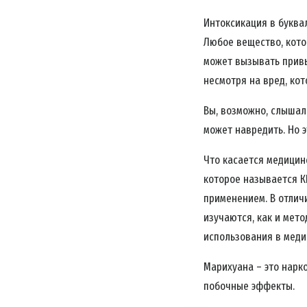
Интоксикация в буква
Любое вещество, кото
может вызывать привы
несмотря на вред, ко
Вы, возможно, слышали
может навредить. Но э
Что касается медицин
которое называется К
применением. В отличи
изучаются, как и мет
использования в меди
Марихуана – это наркот
побочные эффекты.