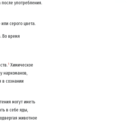
 после употребления.
или серого цвета.
о
. Во время
1
ств.
Химическое
у наркоманов,
я в сознании
стения могут иметь
ть в себе яды,
подвергая животное