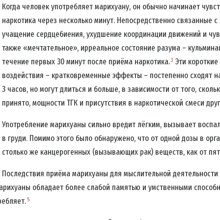
Когда человек употребляет марихуану, он обычно начинает чувс
наркотика через несколько минут. Непосредственно связанные с
учащение сердцебиения, ухудшение координации движений и чув
также «мечтательное», ирреальное состояние разума – кульмина
3
течение первых 30 минут после приёма наркотика.
Эти короткие
воздействия – кратковременные эффекты – постепенно сходят на
3 часов, но могут длиться и больше, в зависимости от того, скол
принято, мощности ТГК и присутствия в наркотической смеси друг
Употребление марихуаны
сильно вредит лёгким, вызывает воспал
ПИШИТЕСЬ НА НОВОСТИ И УЗНАЙТЕ, КАК ВЫ МОЖЕТЕ ПО
в груди. Помимо этого было обнаружено, что от одной дозы в орг
итесь
на новости кампании «Правда о наркотиках»
и получайте
столько же канцерогенных (вызывающих рак) веществ, как от пяти
ие новости на вашу электронную почту.
Последствия приёма марихуаны для мыслительной деятельности 
арихуаны обладает более слабой памятью и умственными способ
ПОДПИС
5
ребляет.