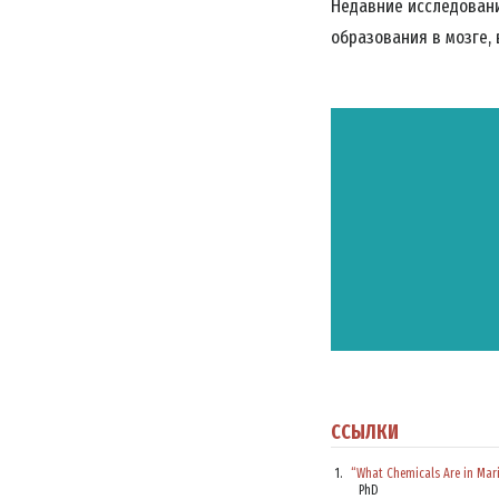
Недавние исследовани
образования в мозге,
ССЫЛКИ
“What Chemicals Are in Mari
PhD