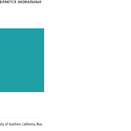
являются аномальные
ЗВИНИТЕ
ity of Southern California, May