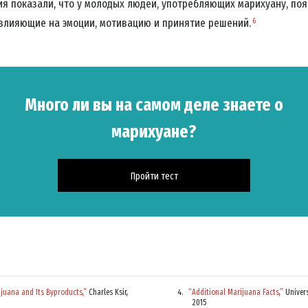
я показали, что у молодых людей, употребляющих марихуану, по
НЕТ, И
6
 влияющие на эмоции, мотивацию и принятие решений.
Много ли вы на самом деле знаете о
марихуане?
Пройти тест
juana and Its Byproducts,”
Charles Ksir,
“Additional Marijuana Facts,”
Univers
2015