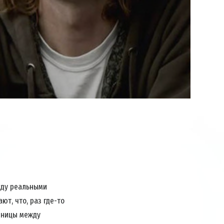
Play
Video
жду реальными
т, что, раз где-то
азницы между