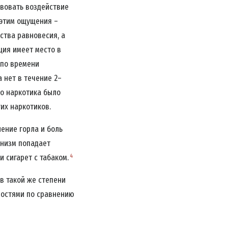
твовать воздействие
 этим ощущения –
ства равновесия, а
ция имеет место в
 по времени
 нет в течение 2–
ько наркотика было
их наркотиков.
ение горла и боль
МОЧЬ
анизм попадает
4
 сигарет с табаком.
в такой же степени
ностями по сравнению
АТЬСЯ