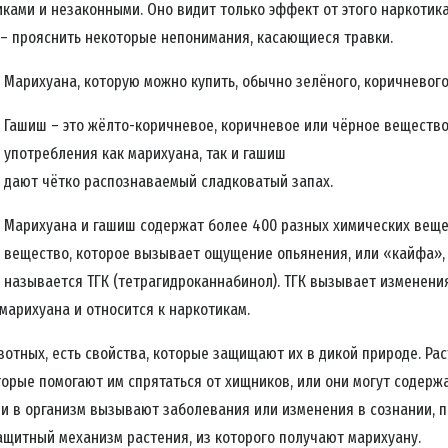
ками и незаконными. Оно видит только эффект от этого наркотика
 – прояснить некоторые непонимания, касающиеся травки.
Марихуана, которую можно купить,
обычно зелёного, коричневого 
Гашиш – это жёлто-коричневое, коричневое или чёрное веществ
употребления как марихуана, так и гашиш
дают чётко распознаваемый сладковатый запах.
Марихуана и гашиш содержат более 400 разных химических веще
вещество, которое вызывает ощущение опьянения, или «кайфа», 
называется ТГК (тетрагидроканнабинол). ТГК вызывает изменени
 марихуана и относится к наркотикам.
ивотных, есть свойства, которые защищают их в дикой природе. Ра
торые помогают им спрятаться от хищников, или они могут содержа
и в организм вызывают заболевания или изменения в сознании, 
защитный механизм растения, из которого получают марихуану.