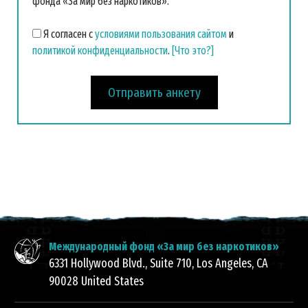
фонда «За мир без наркотиков».
Я согласен с
условиями пользования сайтом
и
политикой конфиденциальности
.
[Что это?]
Отправить анкету
Международный фонд «За мир без наркотиков»
6331 Hollywood Blvd., Suite 710
,
Los Angeles
,
CA
90028
United States