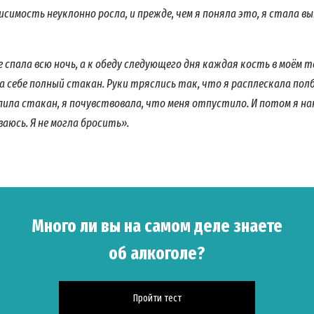
симость неуклонно росла, и прежде, чем я поняла это, я стала в
е спала всю ночь, а к обеду следующего дня каждая кость в моём т
ла себе полный стакан. Руки тряслись так, что я расплескала по
пила стакан, я почувствовала, что меня отпустило. И потом я на
ваюсь. Я не могла бросить».
Много ли вы на самом деле знаете
ПИШИТЕСЬ НА НОВОСТИ И УЗНАЙТЕ, КАК ВЫ МОЖЕТЕ ПО
об алкоголе?
итесь
на новости кампании «Правда о наркотиках»
и получайте
ие новости на вашу электронную почту.
Пройти тест