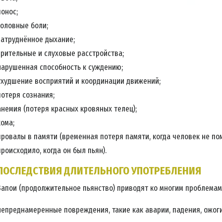
понос;
головные боли;
затруднённое дыхание;
зрительные и слуховые расстройства;
нарушенная способность к суждению;
ухудшение восприятий и координации движений;
потеря сознания;
анемия (потеря красных кровяных телец);
кома;
провалы в памяти (временная потеря памяти, когда человек не пом
происходило, когда он был пьян).
ПОСЛЕДСТВИЯ ДЛИТЕЛЬНОГО УПОТРЕБЛЕНИЯ
Запои (продолжительное пьянство) приводят ко многим проблемам
непреднамеренные повреждения, такие как аварии, падения, ожоги