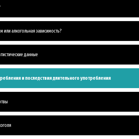
?
зм или алкогольная зависимость?
тистические данные
требления и последствия длительного употребления
ртвы
коголя