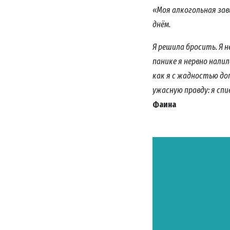
«Mоя алкогольная зави
днём.
Я решила бросить. Я н
панике я нервно нали
как я с жадностью до
ужасную правду: я спи
Фаина
ПОД
Подпиш
последн