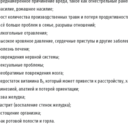
преднамеренное причинение вреда, такое как огнестрельные ране
насилие, домашнее насилие;
рост количества производственных травм и потеря продуктивност
всё больше проблем в семье, разрывы отношений;
алкогольные отравления;
высокое кровяное давление, сердечные приступы и другие заболе
болезнь печени;
повреждения нервной системы;
сексуальные проблемы;
необратимые повреждения мозга;
недостаток витамина B
, который может привести к расстройству,
1
амнезией, апатией и потерей ориентации;
язва желудка;
гастрит (воспаление стенок желудка);
истощение организма;
рак ротовой полости и горла.