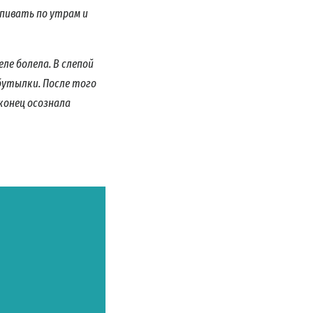
ыпивать по утрам и
еле болела. В слепой
лбутылки. После того
конец осознала
МОЧЬ