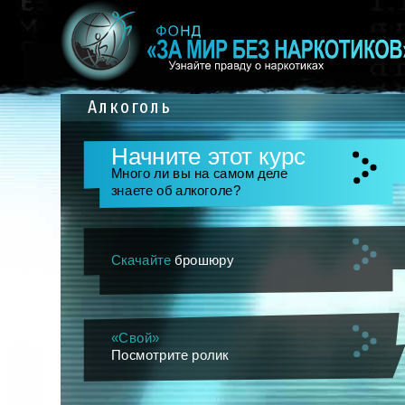
Алкоголь
Начните этот курс
Много ли вы на самом деле
знаете об алкоголе?
Скачайте
брошюру
«Свой»
Посмотрите ролик