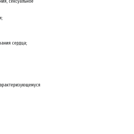
ния, сексуальное
и;
вания сердца;
 характеризующемуся