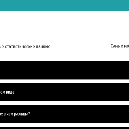
ПОДПИС
НЕТ, И
Самые м
е статистические данные
?
вом виде
: в чём разница?