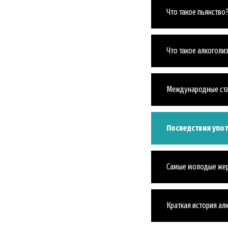
Что такое пьянство
Что такое алкоголи
Международные ста
Последствия упо
Самые молодые же
Краткая история ал