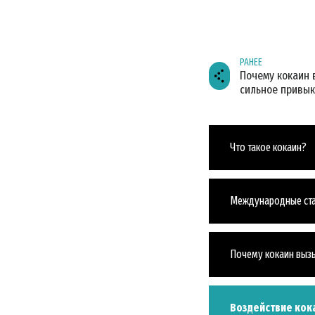
РАНЕЕ
Почему кокаин 
сильное привы
Что такое кокаин?
Международные ста
Почему кокаин выз
Воздействие кок