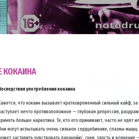
Е КОКАИНА
Последствия употребления кокаина
Кажется, что кокаин вызывает кратковременный сильный кайф, за
наступает нечто противоположное — глубокая депрессия, раздра
принять больше наркотика. Те, кто его принимают, часто не едят и
Они могут испытывать очень сильное сердцебиение, спазмы мышц 
может заставить чувствовать паранойю
, гнев, злость и волнение
1