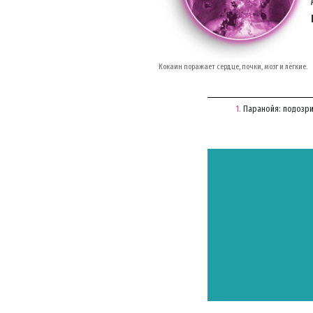
Кокаин поражает сердце, почки, мозг и лёгкие.
1
.
Паранойя: подозри