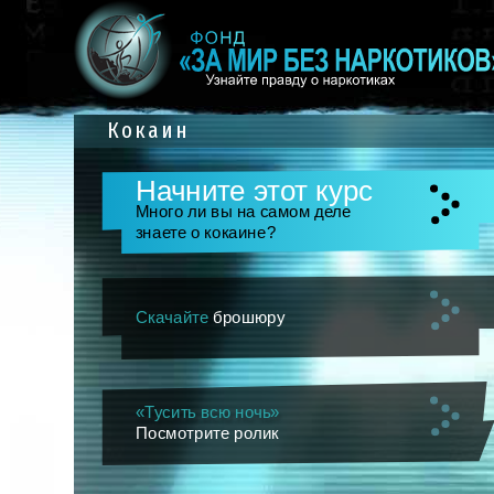
Кокаин
Начните этот курс
Много ли вы на самом деле
знаете о кокаине?
Скачайте
брошюру
«Тусить всю ночь»
Посмотрите ролик