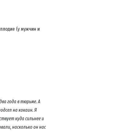
АТЬСЯ
плодие (у мужчин и
ЗВИНИТЕ
ва года в тюрьме. А
одсел на кокаин. Я
ствует куда сильнее и
вали, насколько он нас