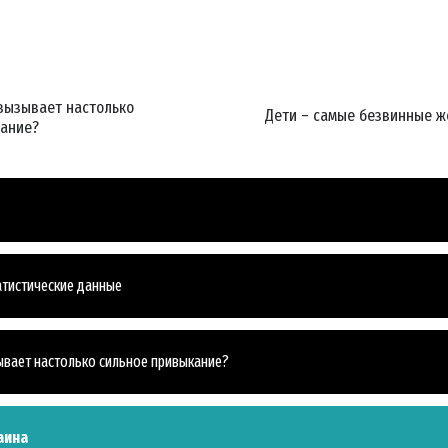
вызывает настолько
Дети – самые безвинные ж
кание?
тистические данные
ывает настолько сильное привыкание?
аина