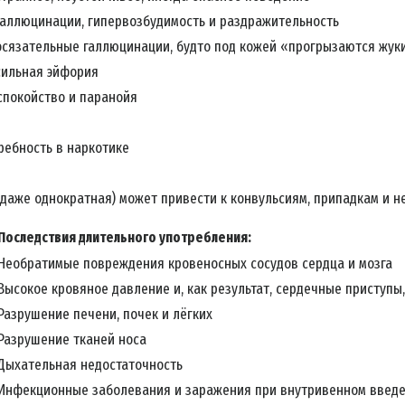
галлюцинации, гипервозбудимость и раздражительность
осязательные галлюцинации, будто под кожей «прогрызаются жук
сильная эйфория
спокойство и паранойя
ребность в наркотике
даже однократная) может привести к конвульсиям, припадкам и н
Последствия длительного употребления:
Необратимые повреждения кровеносных сосудов сердца и мозга
Высокое кровяное давление и, как результат, сердечные приступы,
Разрушение печени, почек и лёгких
ПИШИТЕСЬ НА НОВОСТИ И УЗНАЙТЕ, КАК ВЫ МОЖЕТЕ ПО
Разрушение тканей носа
итесь
на новости кампании «Правда о наркотиках»
и получайте
Дыхательная недостаточность
ие новости на вашу электронную почту.
Инфекционные заболевания и заражения при внутривенном введ