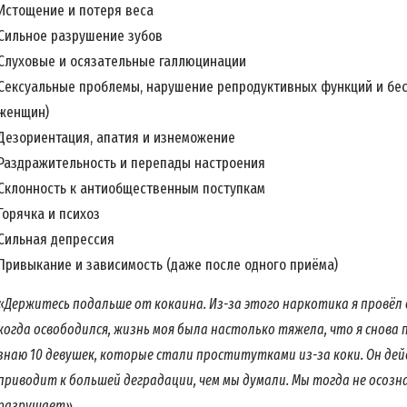
Истощение и потеря веса
ПОДПИС
Сильное разрушение зубов
Слуховые и осязательные галлюцинации
Сексуальные проблемы, нарушение репродуктивных функций и бес
НЕТ, И
женщин)
Дезориентация, апатия и изнеможение
Раздражительность и перепады настроения
Склонность к антиобщественным поступкам
Горячка и психоз
Сильная депрессия
Привыкание и зависимость (даже после одного приёма)
«Держитесь подальше от кокаина. Из-за этого наркотика я провёл д
когда освободился, жизнь моя была настолько тяжела, что я снова п
знаю 10 девушек, которые стали проститутками из-за коки. Он дей
приводит к большей деградации, чем мы думали. Мы тогда не осозна
разрушает».