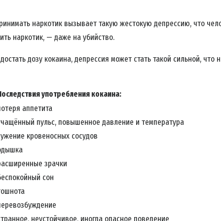
ринимать наркотик вызывает такую жестокую депрессию, что чело
ить наркотик, — даже на убийство.
 достать дозу кокаина, депрессия может стать такой сильной, что 
Последствия употребления кокаина:
потеря аппетита
учащённый пульс, повышенное давление и температура
сужение кровеносных сосудов
одышка
расширенные зрачки
беспокойный сон
тошнота
перевозбуждение
странное, неустойчивое, иногда опасное поведение