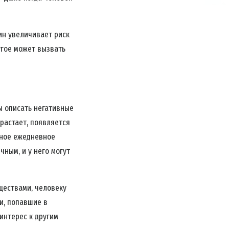
ин увеличивает риск
угое может вызвать
ы описать негативные
растает, появляется
ьное ежедневное
ным, и у него могут
ществами, человеку
и, попавшие в
 интерес к другим