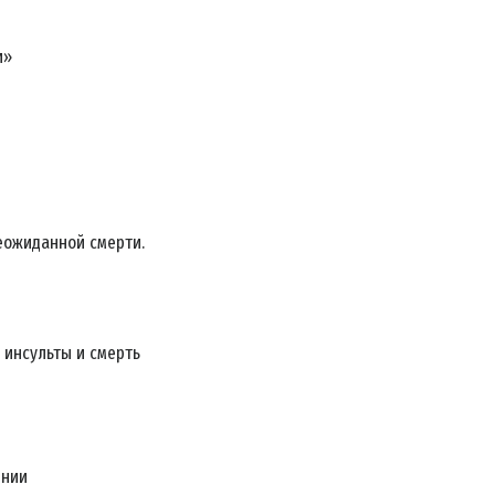
и»
еожиданной смерти.
 инсульты и смерть
МОЧЬ
ении