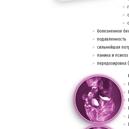
болезненное бе
подавленность
сильнейшая пот
паника и психоз
передозировка (
ПОД
Подпиш
последн