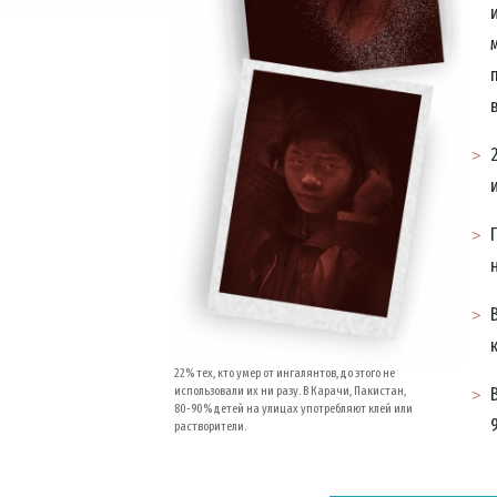
22% тех, кто умер от ингалянтов, до этого не
использовали их ни разу. В Карачи, Пакистан,
80-90% детей
на улицах употребляют клей или
растворители.