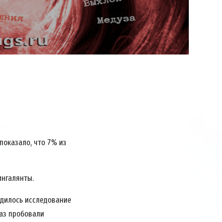
Video
показало, что 7% из
ингалянты.
одилось исследование
раз пробовали