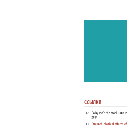
ПОД
ССЫЛКИ
Подпиш
“Why Isn’t the Marijuana P
последн
2014
“Neurobiological effects of