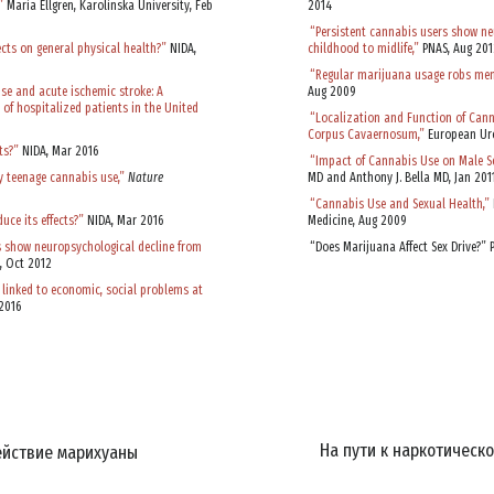
”
Maria Ellgren, Karolinska University, Feb
2014
ПОДПИС
“Persistent cannabis users show ne
cts on general physical health?”
NIDA,
childhood to midlife,”
PNAS, Aug 201
“Regular marijuana usage robs men 
se and acute ischemic stroke: A
Aug 2009
НЕТ, И
of hospitalized patients in the United
“Localization and Function of Cann
Corpus Cavaernosum,”
European Uro
ts?”
NIDA, Mar 2016
“Impact of Cannabis Use on Male Se
y teenage cannabis use,”
Nature
MD and Anthony J. Bella MD, Jan 201
“Cannabis Use and Sexual Health,”
ce its effects?”
NIDA, Mar 2016
Medicine, Aug 2009
s show neuropsychological decline from
“Does Marijuana Affect Sex Drive?” 
, Oct 2012
 linked to economic, social problems at
2016
На пути к наркотическ
ействие марихуаны