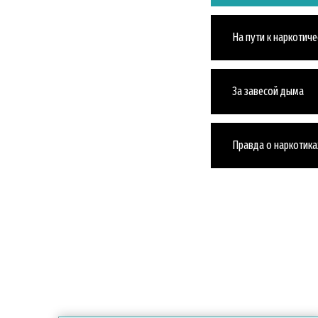
На пути к наркотич
За завесой дыма
Правда о наркотика