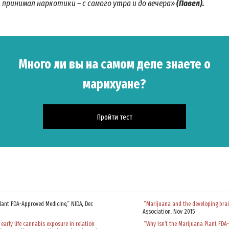
принимал наркотики – с самого утра и до вечера»
(Павел).
Много ли вы на самом деле знаете о
марихуане?
Пройти тест
ПИШИТЕСЬ НА НОВОСТИ И УЗНАЙТЕ, КАК ВЫ МОЖЕТЕ ПО
итесь
на новости кампании «Правда о наркотиках»
и получайте
lant FDA-Approved Medicine,” NIDA, Dec
“Marijuana and the developing brai
ие новости на вашу электронную почту.
Association, Nov 2015
 early life cannabis exposure in relation
“Why Isn’t the Marijuana Plant FDA