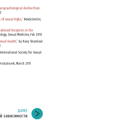
АТЬСЯ
uropsychological decline from
2
of sexual highs,”
NewScientist
,
ЗВИНИТЕ
abinoid Receptors in the
logy, Sexual Medicine, Feb 2010
xual Health,”
by Rany Shamloul
1
International Society for Sexual
Prostate.net, March 2011
ДАЛЕЕ
ой зависимости