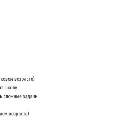
тковом возрасте)
ит школу
ть сложные задачи
вом возрасте)