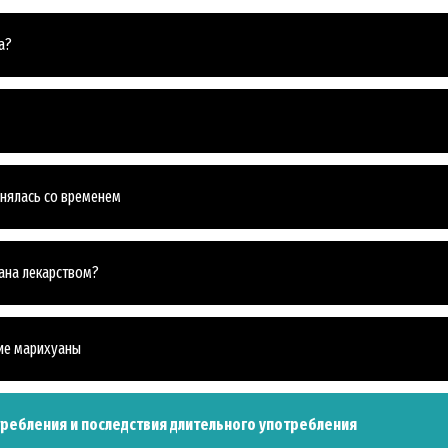
а?
нялась со временем
ана лекарством?
ие марихуаны
требления и последствия длительного употребления