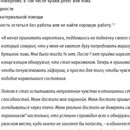
поведение, в том числе кражи денег или ложь
дности
 материальной помощи
33
ость остаться без работы или не найти хорошую работу.
«Я
начал принимать наркотики, поддавшись на подначку своего 
который говорил, что у меня не хватит духу попробовать марих
бутылок пива. Мне было тогда 14 лет. После 7 лет приёма нарко
конце концов обнаружил, что стал наркоманом. Теперь я принимал
чтобы почувствовать эйфорию, а просто для того, чтобы чув
подобие нормального состояния.
Потом я стал испытывать неприятное чувство в отношении себ
способностей. Меня достала моя паранойя.
Меня достала привы
оглядываться через плечо. Меня реально достало не доверять св
параноиком* настолько, что успешно спровадил всех и обнаружил
ужасном месте, куда никто не захотел бы попасть, – в одиночеств