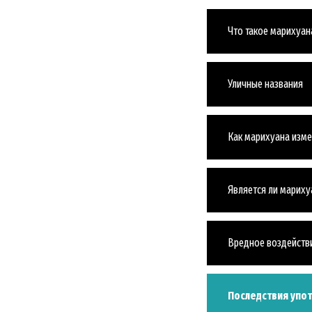
Что такое марихуан
Уличные названия
Как марихуана изме
Является ли мариху
Вредное воздейств
Последствия упо