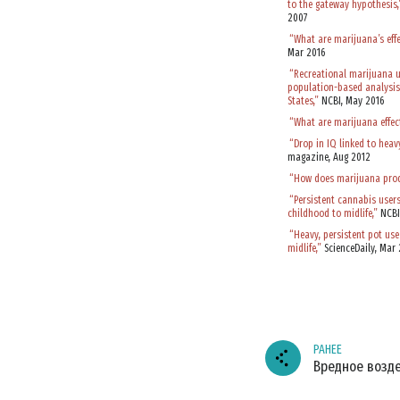
to the gateway hypothesis,
2007
“What are marijuana’s effe
Mar 2016
“Recreational marijuana u
population-based analysis 
States,”
NCBI, May 2016
“What are marijuana effec
“Drop in IQ linked to heav
magazine, Aug 2012
“How does marijuana produ
“Persistent cannabis user
childhood to midlife,”
NCBI
“Heavy, persistent pot use
midlife,”
ScienceDaily, Mar 
РАНЕЕ
Вредное возд