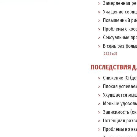
Замедленная ре
Учащение сердц
Повышенный рис
Проблемы с коо
Сексуальные пр
В семь раз боль
22,32 и 33
ПОСЛЕДСТВИЯ Д
Снижение IQ (до
Плохая успеваем
Ухудшается мыш
Меньше удоволь
Зависимость (ок
Потенциал разв
Проблемы во вз