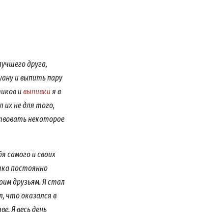
лучшего друга,
уану и выпить пару
тиков и
выпивки
я в
 их не для того,
ствовать некоторое
я самого и своих
чка постоянно
оим друзьям. Я стал
, что оказался в
е. Я весь день