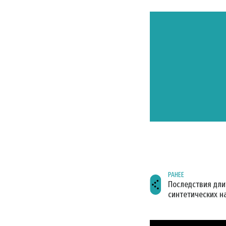
РАНЕЕ
Последствия дли
синтетических н