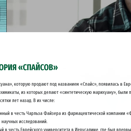
ТОРИЯ «СПАЙСОВ»
уана», которую продают под названием «Спайс», появилась в Евро
 химикаты, из которых делают «синтетическую марихуану», были 
ятки лет назад. В их числе:
анный в честь Чарльза Файзера из фармацевтической компании «
я научных исследований.
ый в честь Еврейского университета в Иерусалиме, где был впервы