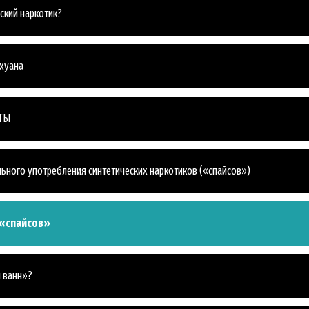
еский наркотик?
ихуана
ТЫ
ПИШИТЕСЬ НА НОВОСТИ И УЗНАЙТЕ, КАК ВЫ МОЖЕТЕ ПО
ьного употребления синтетических наркотиков («спайсов»)
итесь
на новости кампании «Правда о наркотиках»
и получайте
ие новости на вашу электронную почту.
 «спайсов»
ПОДПИС
я ванн»?
НЕТ, И