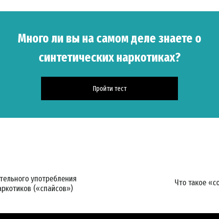
Много ли вы на самом деле знаете о
синтетических наркотиках?
Пройти тест
тельного употребления
Что такое «с
аркотиков («спайсов»)