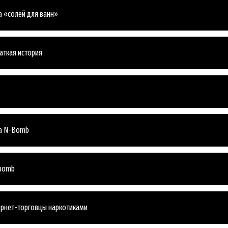
 «солей для ванн»
раткая история
ма N-Bomb
-bomb
ернет-торговцы наркотиками