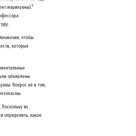
5
ент марихуаны).
рофессора
оду.
олномочия, чтобы
ществ, которые
иментальные
 были объявлены
аны. Вопрос не в том,
безопасны.
 Поскольку их
и определить, какое