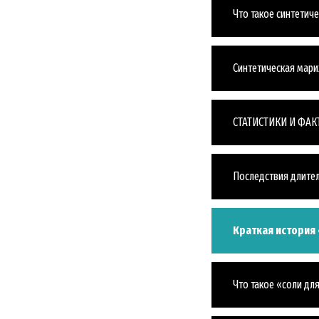
Что такое синтетич
Cинтетическая мар
СТАТИСТИКИ И ФАК
ПОД
Последствия длител
Подпиш
последн
Краткая история
Что такое «соли дл