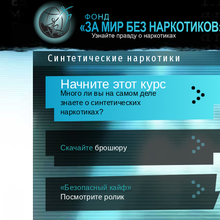
Синтетические наркотики
Начните этот курс
Много ли вы на самом деле
знаете о синтетических
наркотиках?
Скачайте
брошюру
«Безопасный кайф»
Посмотрите ролик