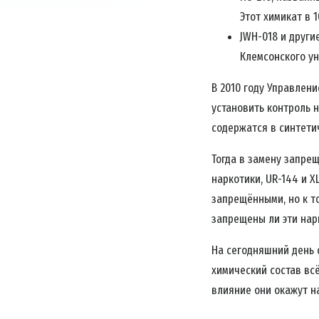
Этот химикат в 
JWH-018 и други
Клемсонского ун
В 2010 году Управлен
установить контроль н
содержатся в синтети
Тогда в замену запре
наркотики, UR-144 и X
запрещёнными, но к т
запрещены ли эти нар
На сегодняшний день 
химический состав вс
влияние они окажут на