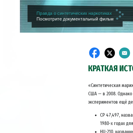
Правда о синтетических наркотиках
Посмотрите документальный фильм
КРАТКАЯ ИС
«Синтетическая марих
США — в 2008. Однако
экспериментов ещё дес
CP 47,497, назв
1980-х годах дл
HU-210, названн