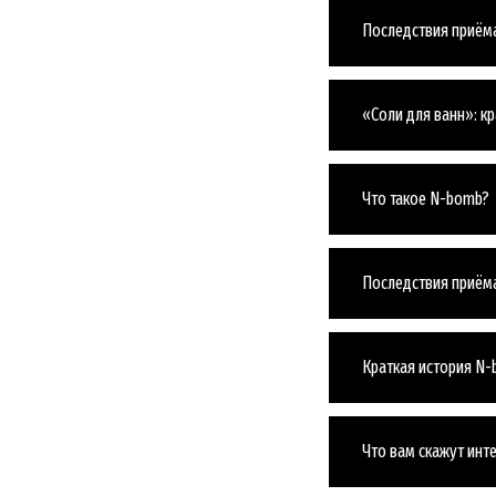
Последствия приёма
«Соли для ванн»: к
Что такое N-bomb?
Последствия приё
Краткая история N
Что вам скажут инт