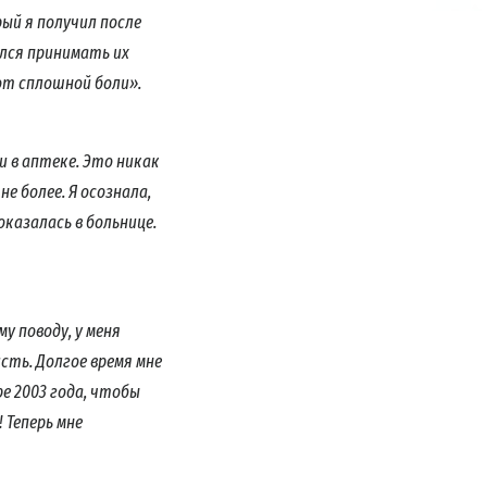
ый я получил после
ился принимать их
от сплошной боли».
и в аптеке. Это никак
е более. Я осознала,
оказалась в больнице.
у поводу, у меня
сть. Долгое время мне
е 2003 года, чтобы
 Теперь мне