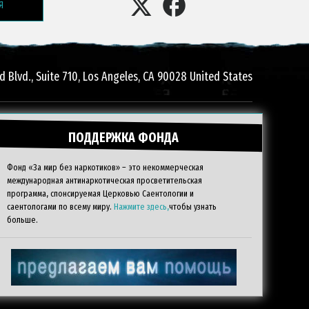
Я
 Blvd., Suite 710
,
Los Angeles
,
CA
90028
United States
ПОДДЕРЖКА ФОНДА
Фонд «За мир без наркотиков» – это некоммерческая
международная антинаркотическая просветительская
программа, спонсируемая Церковью Саентологии и
саентологами по всему миру.
Нажмите здесь,
чтобы узнать
больше.