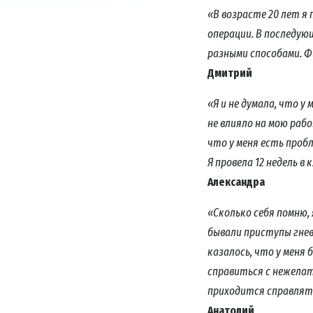
«В возрасте 20 лет я
операции. В последую
разными способами. Ф
Дмитрий
«Я и не думала, что у
не влияло на мою рабо
что у меня есть пробл
Я провела 12 недель в
Александра
«Сколько себя помню, 
бывали приступы гнева
казалось, что у меня
справиться с нежелат
приходится справлять
Анатолий