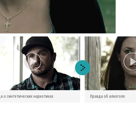
Video
да о
синтетических наркотиках
Правда об алкоголе