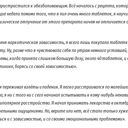
 пристрастился к обезболивающим. Всё началось с рецепта, котор
щие недели помимо того, что я пил очень много таблеток, я науч
изическое отлучение от этого препарата ничем не отличается 
 меня наркотическая зависимость, я всего лишь покупала таблетк
ту. Ну, разве что я чувствовала себя по утрам немного уставшей, н
емы, когда приняла слишком большую дозу, около 40 таблеток, и 
 клинике, борясь со своей зависимостью».
я переживал взлёты и падения. Я легко расстраивался по малейшем
, я ни с того ни с сего начинал испытывать к
кому-нибудь
ненави
 биполярное расстройство. Я начал принимать лекарства в октябр
ельными ощущениями. Но, верите или нет, всё стало только хуже!
ся и с зависимостью, и со своими эмоциональными проблемами».