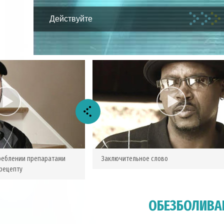
Действуйте
реблении препаратами
Заключительное слово
рецепту
ОБЕЗБОЛИВА