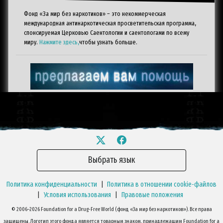
Фонд «За мир без наркотиков» – это некоммерческая
международная антинаркотическая просветительская программа,
спонсируемая Церковью Саентологии и саентологами по всему
миру.
Нажмите здесь,
чтобы узнать больше.
Выбрать язык
Политика конфиденциальности
|
Политика в отношении cookie-файлов
|
Условия использования
|
Правовые положения
© 2006–2026 Foundation for a Drug-Free World (фонд «За мир без наркотиков»). Все права
защищены. Логотип этого фонда является товарным знаком, принадлежащим Foundation for a